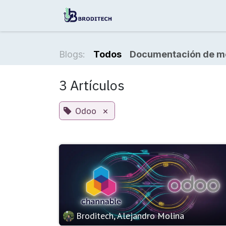
Ir al contenido
Tienda
Soluciones
Blogs:
Todos
Documentación de m
3 Artículos
Odoo
×
Broditech, Alejandro Molina