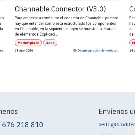
Channable Connector (V3.0)
C
ero
Para empezar a configurar el conector de Channable, primero
Par
s
hay que entender cómo está estructurado los componentes
hay
ía
en Channable, en la siguiente imagen se muestra la jerarquía
en 
de elementos: Explicaci...
de 
Marketplace
Odoo
M
os
18 mar 2026
Documentación de módulos
14 
menos
Envíenos u
 676 218 810
hello@brodite