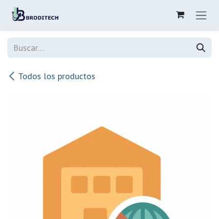
Ir al contenido
Todos los productos