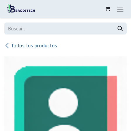
Ir al contenido
Todos los productos