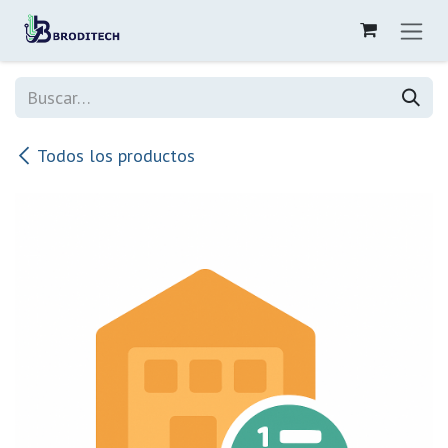
Ir al contenido
Todos los productos